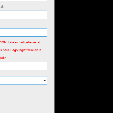
al:
ÓN: Este e-mail debe ser el
s para luego registrarse en la
udio.